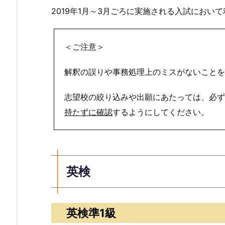
2019年1月～3月ごろに実施される入試にお
＜ご注意＞
解釈の誤りや事務処理上のミスがないことを
志望校の絞り込みや出願にあたっては、必ず
持たずに確認
するようにしてください。
英検
英検準1級