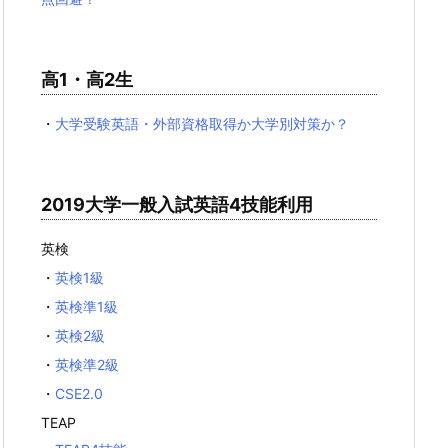
高1・高2生
・
大学受験英語・外部資格取得か大学別対策か？
2019大学一般入試英語4技能利用
英検
・
英検1級
・
英検準1級
・
英検2級
・
英検準2級
・
CSE2.0
TEAP