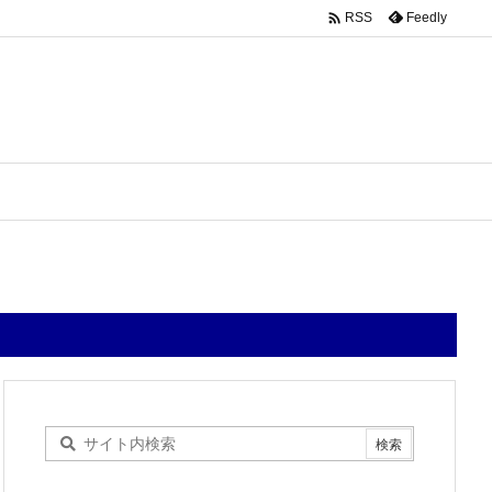

Feedly
RSS