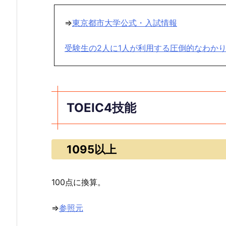
⇒
東京都市大学公式・入試情報
受験生の2人に1人が利用する圧倒的なわか
TOEIC4技能
1095以上
100点に換算。
⇒
参照元