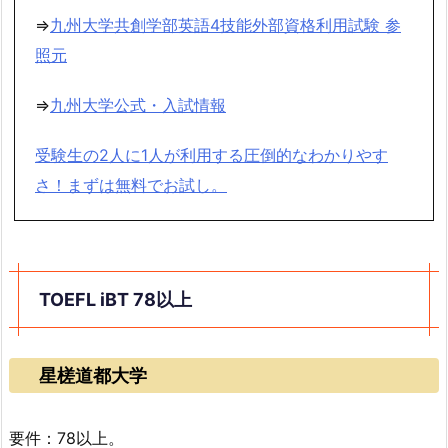
⇒
九州大学共創学部英語4技能外部資格利用試験 参
照元
⇒
九州大学公式・入試情報
受験生の2人に1人が利用する圧倒的なわかりやす
さ！まずは無料でお試し。
TOEFL iBT 78以上
星槎道都大学
要件：78以上。