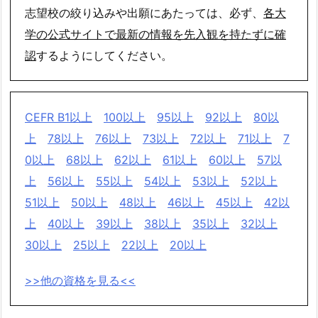
志望校の絞り込みや出願にあたっては、必ず、
各大
学の公式サイトで最新の情報を先入観を持たずに確
認
するようにしてください。
CEFR B1以上
100以上
95以上
92以上
80以
上
78以上
76以上
73以上
72以上
71以上
7
0以上
68以上
62以上
61以上
60以上
57以
上
56以上
55以上
54以上
53以上
52以上
51以上
50以上
48以上
46以上
45以上
42以
上
40以上
39以上
38以上
35以上
32以上
30以上
25以上
22以上
20以上
>>他の資格を見る<<