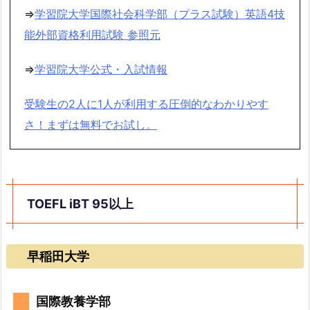
⇒
学習院大学国際社会科学部（プラス試験）英語4技
能外部資格利用試験 参照元
⇒
学習院大学公式・入試情報
受験生の2人に1人が利用する圧倒的なわかりやす
さ！まずは無料でお試し。
TOEFL iBT 95以上
早稲田大学
国際教養学部