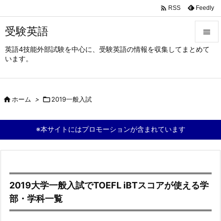

Feedly
RSS
受験英語

英語4技能外部試験を中心に、受験英語の情報を収集してまとめて

います。
メニュ

サイド

ホーム
>

2019一般入試

前へ

※本サイトにはプロモーションが含まれています
次へ

検索
2019大学一般入試でTOEFL iBTスコアが使える学
部・学科一覧