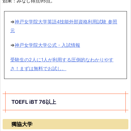
効果：みなし得点95点。
⇒
神戸女学院大学英語4技能外部資格利用試験 参照
元
⇒
神戸女学院大学公式・入試情報
受験生の2人に1人が利用する圧倒的なわかりやす
さ！まずは無料でお試し。
TOEFL iBT 76以上
獨協大学