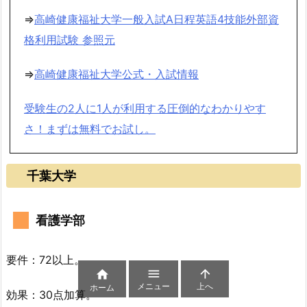
⇒
高崎健康福祉大学一般入試A日程英語4技能外部資
格利用試験 参照元
⇒
高崎健康福祉大学公式・入試情報
受験生の2人に1人が利用する圧倒的なわかりやす
さ！まずは無料でお試し。
千葉大学
看護学部
要件：72以上。



メニュー
上へ
ホーム
効果：30点加算。