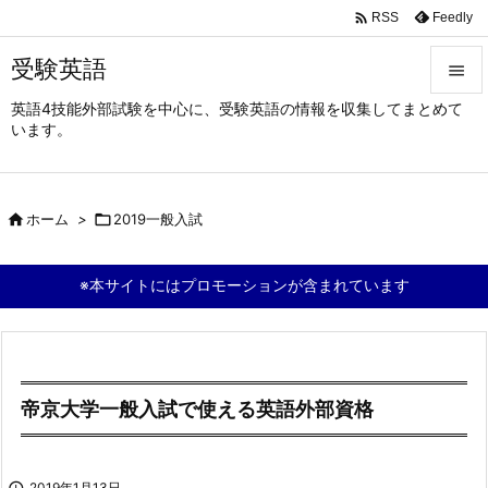

Feedly
RSS
受験英語

英語4技能外部試験を中心に、受験英語の情報を収集してまとめて

います。
メニュ

サイド

ホーム
>

2019一般入試

前へ

※本サイトにはプロモーションが含まれています
次へ

検索
帝京大学一般入試で使える英語外部資格

2019年1月13日