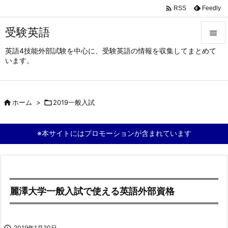

Feedly
RSS
受験英語

英語4技能外部試験を中心に、受験英語の情報を収集してまとめて

います。
メニュ

サイド

ホーム
>

2019一般入試

前へ

※本サイトにはプロモーションが含まれています
次へ

検索
麗澤大学一般入試で使える英語外部資格

2019年1月20日