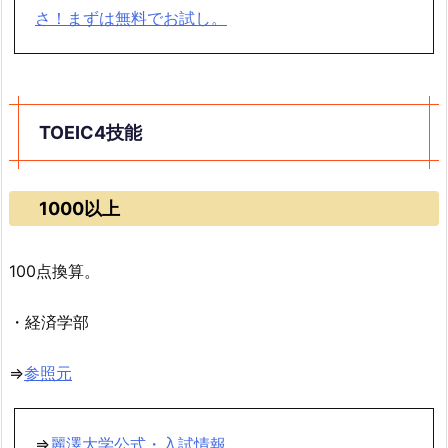
さ！まずは無料でお試し。
TOEIC4技能
1000以上
100点換算。
・経済学部
⇒
参照元
⇒
麗澤大学公式・入試情報