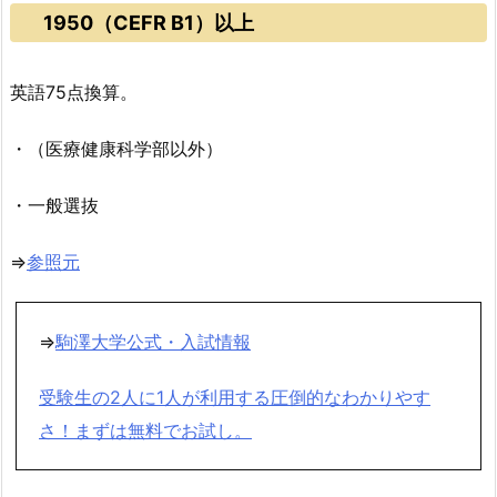
1950（CEFR B1）以上
英語75点換算。
・（医療健康科学部以外）
・一般選抜
⇒
参照元
⇒
駒澤大学公式・入試情報
受験生の2人に1人が利用する圧倒的なわかりやす
さ！まずは無料でお試し。