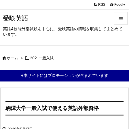

Feedly
RSS
受験英語

英語4技能外部試験を中心に、受験英語の情報を収集してまとめて

います。
メニュ

サイド

ホーム
>

2021一般入試

前へ

※本サイトにはプロモーションが含まれています
次へ

検索
駒澤大学一般入試で使える英語外部資格

2020年5月17日