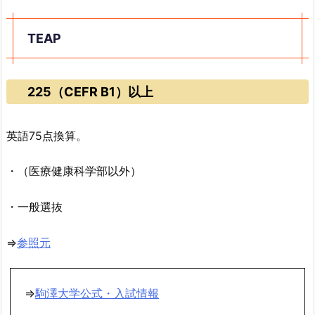
TEAP
225（CEFR B1）以上
英語75点換算。
・（医療健康科学部以外）
・一般選抜
⇒
参照元
⇒
駒澤大学公式・入試情報