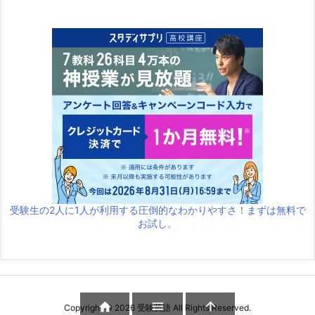
受験生の2人に1人が利用する圧倒的なわかりやすさ！まずは無料で
お試し。



Copyright ©
2026
受験英語
All Rights Reserved.