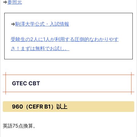
⇒
参照元
⇒
駒澤大学公式・入試情報
受験生の2人に1人が利用する圧倒的なわかりやす
さ！まずは無料でお試し。
GTEC CBT
960（CEFR B1）以上
英語75点換算。