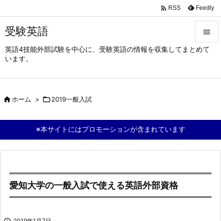

Feedly
RSS
受験英語

英語4技能外部試験を中心に、受験英語の情報を収集してまとめて

います。
メニュ

サイド

ホーム
>

2019一般入試

前へ

※本サイトにはプロモーションが含まれています
次へ

検索
愛知大学の一般入試で使える英語外部資格

2019年1月7日