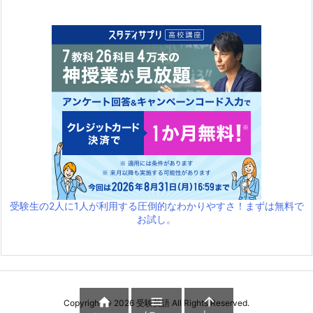
受験生の2人に1人が利用する圧倒的なわかりやすさ！まずは無料で
お試し。



Copyright ©
2026
受験英語
All Rights Reserved.