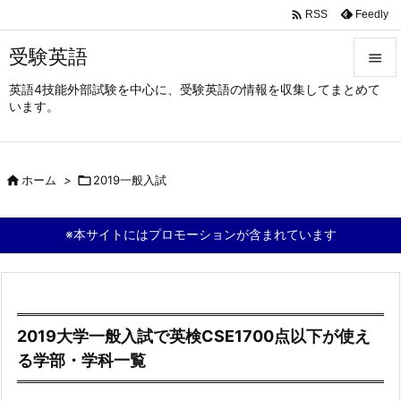

Feedly
RSS
受験英語

英語4技能外部試験を中心に、受験英語の情報を収集してまとめて

います。
メニュ

サイド

ホーム
>

2019一般入試

前へ

※本サイトにはプロモーションが含まれています
次へ

検索
2019大学一般入試で英検CSE1700点以下が使え
る学部・学科一覧